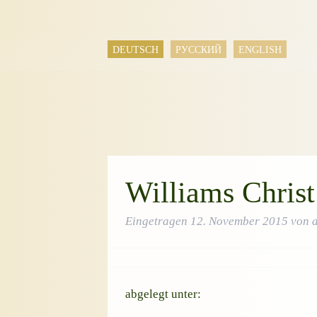
DEUTSCH
РУССКИЙ
ENGLISH
Williams Christ
Eingetragen
12. November 2015
von
abgelegt unter: