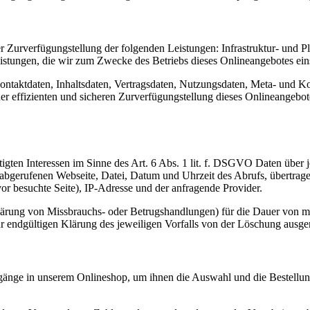
urverfügungstellung der folgenden Leistungen: Infrastruktur- und Pla
istungen, die wir zum Zwecke des Betriebs dieses Onlineangebotes ein
 Kontaktdaten, Inhaltsdaten, Vertragsdaten, Nutzungsdaten, Meta- und
iner effizienten und sicheren Zurverfügungstellung dieses Onlineangeb
igten Interessen im Sinne des Art. 6 Abs. 1 lit. f. DSGVO Daten über j
r abgerufenen Webseite, Datei, Datum und Uhrzeit des Abrufs, übertra
or besuchte Seite), IP-Adresse und der anfragende Provider.
lärung von Missbrauchs- oder Betrugshandlungen) für die Dauer von m
ur endgültigen Klärung des jeweiligen Vorfalls von der Löschung aus
gänge in unserem Onlineshop, um ihnen die Auswahl und die Bestellu