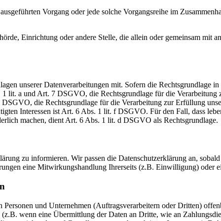
ren ausgeführten Vorgang oder jede solche Vorgangsreihe im Zusammenh
Behörde, Einrichtung oder andere Stelle, die allein oder gemeinsam mit
en unserer Datenverarbeitungen mit. Sofern die Rechtsgrundlage in d
. 1 lit. a und Art. 7 DSGVO, die Rechtsgrundlage für die Verarbeitung
DSGVO, die Rechtsgrundlage für die Verarbeitung zur Erfüllung unsere
gten Interessen ist Art. 6 Abs. 1 lit. f DSGVO. Für den Fall, dass leb
erlich machen, dient Art. 6 Abs. 1 lit. d DSGVO als Rechtsgrundlage.
rklärung zu informieren. Wir passen die Datenschutzerklärung an, sob
rungen eine Mitwirkungshandlung Ihrerseits (z.B. Einwilligung) oder ei
en
ersonen und Unternehmen (Auftragsverarbeitern oder Dritten) offenbar
s (z.B. wenn eine Übermittlung der Daten an Dritte, wie an Zahlungsdie