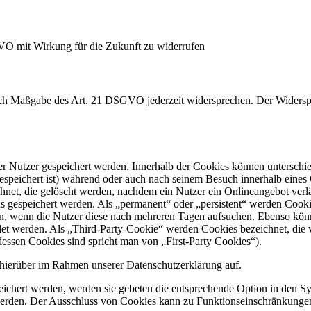
GVO mit Wirkung für die Zukunft zu widerrufen
nach Maßgabe des Art. 21 DSGVO jederzeit widersprechen. Der Widersp
er Nutzer gespeichert werden. Innerhalb der Cookies können unterschi
peichert ist) während oder auch nach seinem Besuch innerhalb eines 
net, die gelöscht werden, nachdem ein Nutzer ein Onlineangebot verlä
us gespeichert werden. Als „permanent“ oder „persistent“ werden Cook
en, wenn die Nutzer diese nach mehreren Tagen aufsuchen. Ebenso könn
 werden. Als „Third-Party-Cookie“ werden Cookies bezeichnet, die v
dessen Cookies sind spricht man von „First-Party Cookies“).
hierüber im Rahmen unserer Datenschutzerklärung auf.
eichert werden, werden sie gebeten die entsprechende Option in den Sy
erden. Der Ausschluss von Cookies kann zu Funktionseinschränkungen