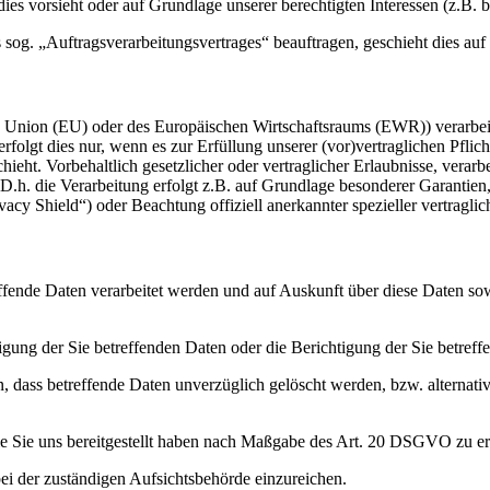
g dies vorsieht oder auf Grundlage unserer berechtigten Interessen (z.B.
s sog. „Auftragsverarbeitungsvertrages“ beauftragen, geschieht dies 
en Union (EU) oder des Europäischen Wirtschaftsraums (EWR)) verarbe
folgt dies nur, wenn es zur Erfüllung unserer (vor)vertraglichen Pflich
hieht. Vorbehaltlich gesetzlicher oder vertraglicher Erlaubnisse, verarb
h. die Verarbeitung erfolgt z.B. auf Grundlage besonderer Garantien, 
cy Shield“) oder Beachtung offiziell anerkannter spezieller vertraglic
effende Daten verarbeitet werden und auf Auskunft über diese Daten so
ung der Sie betreffenden Daten oder die Berichtigung der Sie betreff
 dass betreffende Daten unverzüglich gelöscht werden, bzw. alterna
die Sie uns bereitgestellt haben nach Maßgabe des Art. 20 DSGVO zu er
i der zuständigen Aufsichtsbehörde einzureichen.