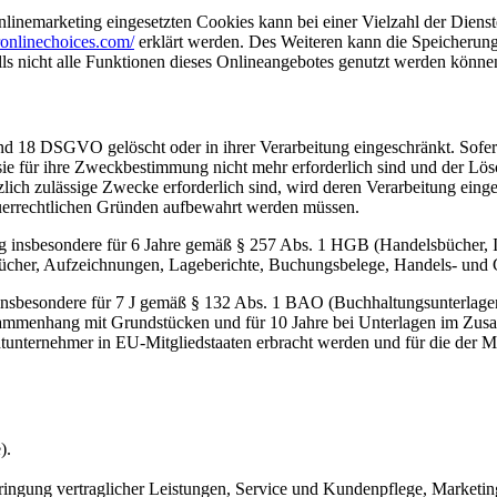
inemarketing eingesetzten Cookies kann bei einer Vielzahl der Dienste
onlinechoices.com/
erklärt werden. Des Weiteren kann die Speicherung
lls nicht alle Funktionen dieses Onlineangebotes genutzt werden könne
nd 18 DSGVO gelöscht oder in ihrer Verarbeitung eingeschränkt. Sofer
 sie für ihre Zweckbestimmung nicht mehr erforderlich sind und der L
zlich zulässige Zwecke erforderlich sind, wird deren Verarbeitung eing
steuerrechtlichen Gründen aufbewahrt werden müssen.
 insbesondere für 6 Jahre gemäß § 257 Abs. 1 HGB (Handelsbücher, In
cher, Aufzeichnungen, Lageberichte, Buchungsbelege, Handels- und Ges
 insbesondere für 7 J gemäß § 132 Abs. 1 BAO (Buchhaltungsunterlage
sammenhang mit Grundstücken und für 10 Jahre bei Unterlagen im Zusa
htunternehmer in EU-Mitgliedstaaten erbracht werden und für die d
).
ringung vertraglicher Leistungen, Service und Kundenpflege, Market