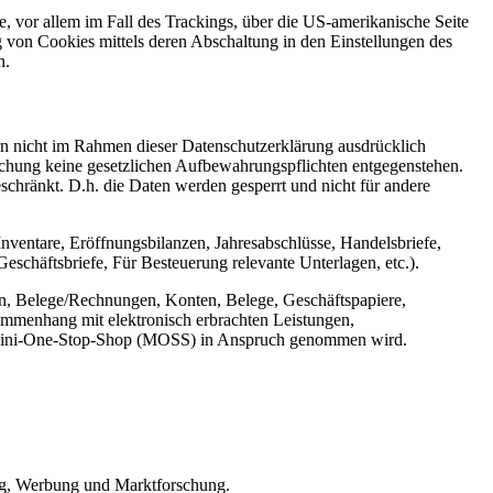
, vor allem im Fall des Trackings, über die US-amerikanische Seite
 von Cookies mittels deren Abschaltung in den Einstellungen des
n.
n nicht im Rahmen dieser Datenschutzerklärung ausdrücklich
öschung keine gesetzlichen Aufbewahrungspflichten entgegenstehen.
eschränkt. D.h. die Daten werden gesperrt und nicht für andere
ventare, Eröffnungsbilanzen, Jahresabschlüsse, Handelsbriefe,
chäftsbriefe, Für Besteuerung relevante Unterlagen, etc.).
n, Belege/Rechnungen, Konten, Belege, Geschäftspapiere,
mmenhang mit elektronisch erbrachten Leistungen,
er Mini-One-Stop-Shop (MOSS) in Anspruch genommen wird.
ing, Werbung und Marktforschung.