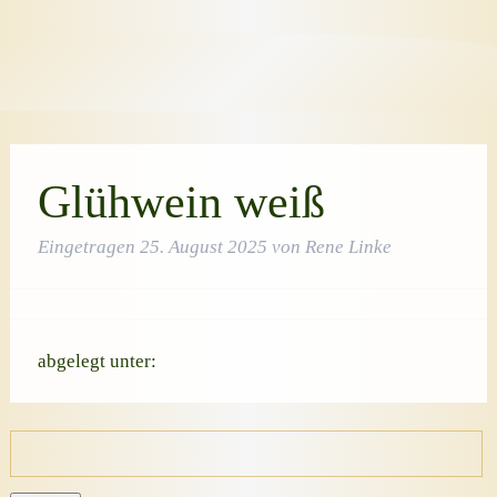
Glühwein weiß
Eingetragen
25. August 2025
von
Rene Linke
abgelegt unter:
Suche
nach: