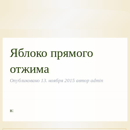
Яблоко прямого
отжима
Опубликовано
13. ноября 2015
автор
admin
в: