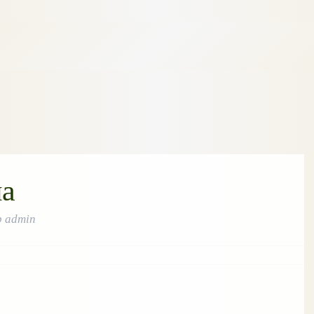
на
р
admin