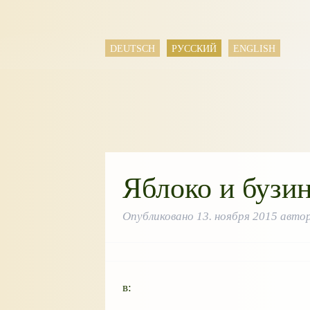
DEUTSCH
РУССКИЙ
ENGLISH
Яблоко и бузи
Опубликовано
13. ноября 2015
авто
в: